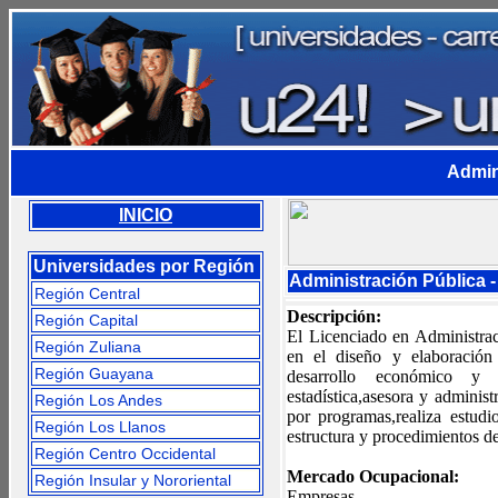
Admin
INICIO
Universidades por Región
Administración Pública 
Región Central
Descripción:
Región Capital
El Licenciado en Administrac
Región Zuliana
en el diseño y elaboración
Región Guayana
desarrollo económico y s
estadística,asesora y adminis
Región Los Andes
por programas,realiza estud
Región Los Llanos
estructura y procedimientos d
Región Centro Occidental
Mercado Ocupacional:
Región Insular y Nororiental
Empresas