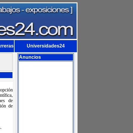
arreras
Universidades24
Anuncios
 opción
tífica,
nes de
ción de
s.