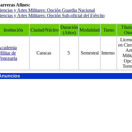
arreras Afines:
iencias y Artes Militares: Opción Guardia Nacional
iencias y Artes Militares: Opción Sub-oficial del Ejército
Duración
Títul
Institución
Ciudad/Núcleo
Modalidad
Turno
(Años)
Oto
Licen
en Cien
Academia
Art
ilitar de
Caracas
5
Semestral
Interno
Milit
Venezuela
Opc
Terre
Anuncios