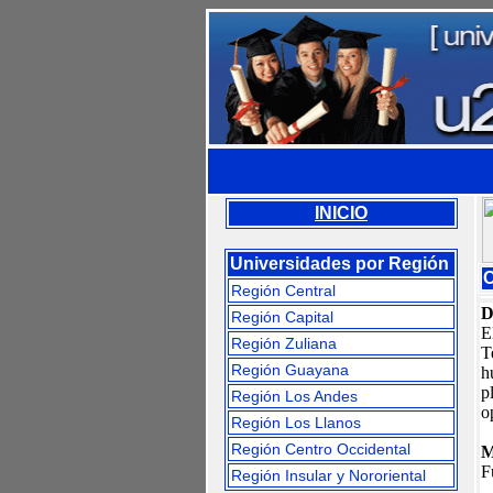
INICIO
Universidades por Región
C
Región Central
D
Región Capital
E
Región Zuliana
T
Región Guayana
h
p
Región Los Andes
o
Región Los Llanos
Región Centro Occidental
M
F
Región Insular y Nororiental