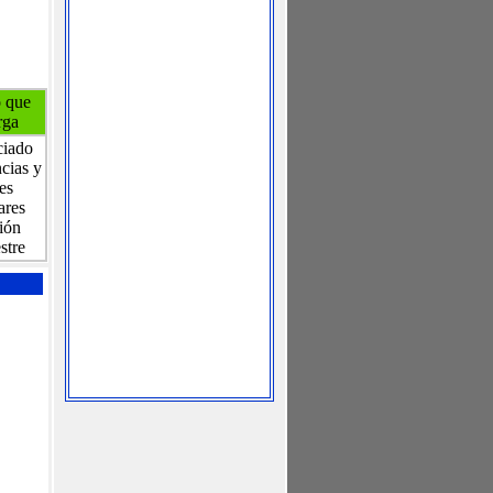
o que
rga
ciado
cias y
es
ares
ión
stre