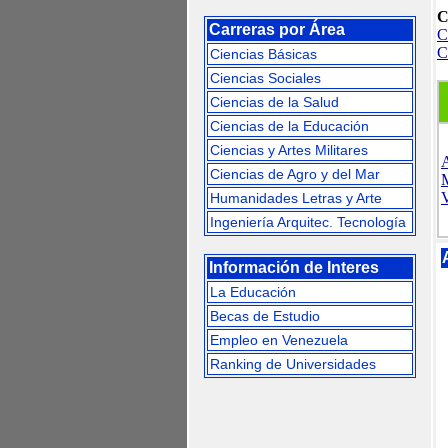
C
Carreras por Área
C
C
Ciencias Básicas
Ciencias Sociales
Ciencias de la Salud
Ciencias de la Educación
Ciencias y Artes Militares
Ciencias de Agro y del Mar
M
Humanidades Letras y Arte
Ingeniería Arquitec. Tecnología
Información de Interes
La Educación
Becas de Estudio
Empleo en Venezuela
Ranking de Universidades