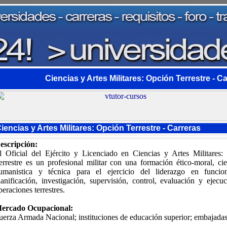
Ciencias y Artes Militares: Opción Terrestre - C
iencias y Artes Militares: Opción Terrestre - Carreras
escripción:
l Oficial del Ejército y Licenciado en Ciencias y Artes Militares:
errestre es un profesional militar con una formación ético-moral, cien
umanistica y técnica para el ejercicio del liderazgo en funcio
lanificación, investigación, supervisión, control, evaluación y ejecu
peraciones terrestres.
ercado Ocupacional:
uerza Armada Nacional; instituciones de educación superior; embajada