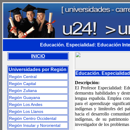
Educación. Especialidad: Educación Inter
INICIO
Universidades por Región
Educación. Especialidad:
Región Central
Descripción:
Región Capital
El Profesor Especialidad: Ed
Región Zuliana
demuestra habilidades y dest
Región Guayana
lengua española. Emplea con 
para el aprendizaje significa
Región Los Andes
indígenas y limítrofes del pa
Región Los Llanos
hacia el desarrollo comunitar
Región Centro Occidental
indígenas, de su patrimonio 
investigador de los problemas
Región Insular y Nororiental