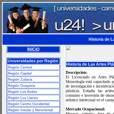
Historia de L
INICIO
Universidades por Región
Historia de Las Artes Pl
Región Central
Descripción:
Región Capital
El Licenciado en Artes Plá
Región Zuliana
Museología está capacitado pa
Región Guayana
de investigación e incentivació
plásticas. Estudia las acti
Región Los Andes
consumo e inversión de obras 
Región Los Llanos
artístico intelectual en el cam
Región Centro Occidental
Mercado Ocupacional:
Región Insular y Nororiental
Museos; galerías; área de e