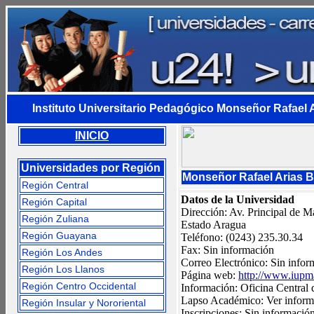
Instituto Universitario Pedagógico Monseñor Rafael 
INICIO
Universidades por Región
Monseñor Rafael Arias B
Región Central
Datos de la Universidad
Región Capital
Dirección: Av. Principal de 
Región Zuliana
Estado Aragua
Región Guayana
Teléfono: (0243) 235.30.34
Fax: Sin información
Región Los Andes
Correo Electrónico: Sin infor
Región Los Llanos
Página web:
http://www.iupm
Región Centro Occidental
Información: Oficina Central 
Lapso Académico: Ver infor
Región Insular y Nororiental
Inscripciones: Sin informació