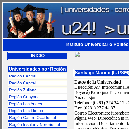
Instituto Universitario Polit
INICIO
Universidades por Región
Santiago Mariño (IUPSM)
Región Central
Datos de la Universidad
Región Capital
Dirección: Av. Intercomunal An
Región Zuliana
Boyacá),Parroquia El Carmen,
Región Guayana
Anzoátegui.
Teléfono: (0281) 274.34.17 -
Región Los Andes
Fax: (0281) 277.44.87
Región Los Llanos
Correo Electrónico:
iupsmbar
Región Centro Occidental
Página web: Dirección: Sin i
Información: Departamento de
Región Insular y Nororiental
Lapso Académico: Dos semest