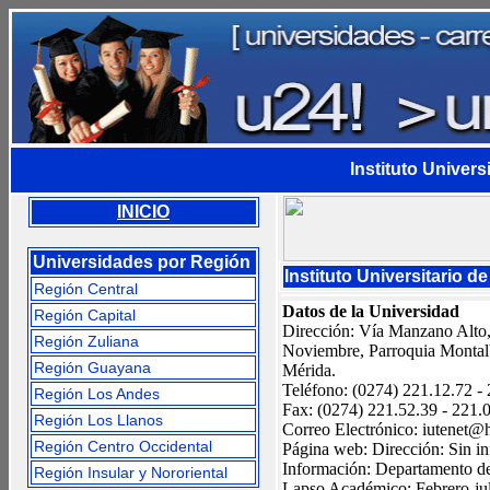
Instituto Univers
INICIO
Universidades por Región
Instituto Universitario d
Región Central
Datos de la Universidad
Región Capital
Dirección: Vía Manzano Alto, 
Región Zuliana
Noviembre, Parroquia Montal
Región Guayana
Mérida.
Teléfono: (0274) 221.12.72 -
Región Los Andes
Fax: (0274) 221.52.39 - 221.
Región Los Llanos
Correo Electrónico:
iutenet@
Región Centro Occidental
Página web: Dirección: Sin i
Información: Departamento de
Región Insular y Nororiental
Lapso Académico: Febrero-jul