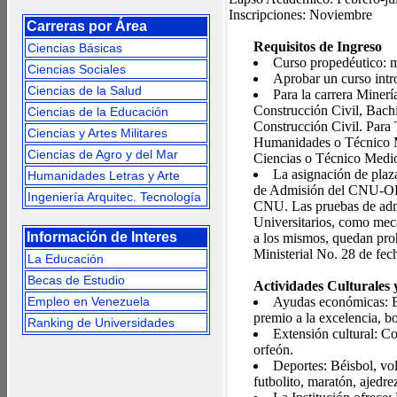
Inscripciones: Noviembre
Carreras por Área
Requisitos de Ingreso
Ciencias Básicas
Curso propedéutico: 
Ciencias Sociales
Aprobar un curso intr
Ciencias de la Salud
Para la carrera Minerí
Construcción Civil, Bach
Ciencias de la Educación
Construcción Civil. Para 
Ciencias y Artes Militares
Humanidades o Técnico Me
Ciencias de Agro y del Mar
Ciencias o Técnico Medio
La asignación de plaza
Humanidades Letras y Arte
de Admisión del CNU-OPSU
Ingeniería Arquitec. Tecnología
CNU. Las pruebas de admis
Universitarios, como meca
Información de Interes
a los mismos, quedan pro
Ministerial No. 28 de fe
La Educación
Becas de Estudio
Actividades Culturales 
Empleo en Venezuela
Ayudas económicas: Be
premio a la excelencia, bo
Ranking de Universidades
Extensión cultural: Co
orfeón.
Deportes: Béisbol, vol
futbolito, maratón, ajedrez