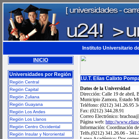
Instituto Universitario 
INICIO
Universidades por Región
I.U.T. Elías Calixto Pompa
Región Central
Datos de la Universidad
Región Capital
Dirección: Calle 19 de abril
Región Zuliana
Municipio Zamora, Estado Mi
Región Guayana
Teléfono: (0212) 341.26.95 3
Fax: (0212) 344.28.91
Región Los Andes
Correo Electrónico:
brachoa@
Región Los Llanos
Página web:
http://www.elia
Región Centro Occidental
Información: Coordinación de
Telfs.(0212) 341.26.06 - 341.
Región Insular y Nororiental
Lapso Académico: Dos semestre