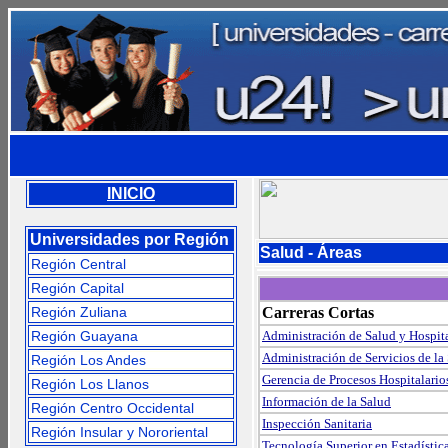
INICIO
Universidades por Región
Salud - Áreas
Región Central
Región Capital
Región Zuliana
Carreras Cortas
Región Guayana
Administración de Salud y Hospit
Administración de Servicios de la
Región Los Andes
Gerencia de Procesos Hospitalario
Región Los Llanos
Información de la Salud
Región Centro Occidental
Inspección Sanitaria
Región Insular y Nororiental
Tecnología Superior en Estadístic