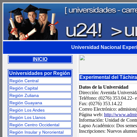
Universidad Nacional Experi
INICIO
Universidades por Región
Experimental del Táchir
Región Central
Datos de la Universidad
Región Capital
Dirección: Avenida Universida
Región Zuliana
Teléfono: (0276) 353.04.22- 
Región Guayana
Fax: (0276) 353.14.22
Correo Electrónico:
admision
Región Los Andes
Página web:
http://www.admis
Región Los Llanos
Información: Unidad de Contr
Región Centro Occidental
Lapso Académico: Dos semestr
Inscripciones: Nuevos alumno
Región Insular y Nororiental