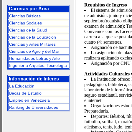
Requisitos de Ingreso
Carreras por Área
El sistema de admisi
de admisión: junio y dic
Ciencias Básicas
septiembre(requisito oblig
Ciencias Sociales
examen de admisión); Tra
Ciencias de la Salud
Convenios con los Liceos 
carrera a la que se postul
Ciencias de la Educación
cuatro (4) semestres.
Ciencias y Artes Militares
Asignación de bachille
Ciencias de Agro y del Mar
La asignación de plaz
realizará aplicando excl
Humanidades Letras y Arte
Asignación por CN
Ingeniería Arquitec. Tecnología
Actividades Culturales 
Información de Interes
La Institución ofrece
pedagógico, biblioteca, co
La Educación
laboratorio de informátic
Becas de Estudio
seguro estudiantil, servic
Empleo en Venezuela
e internet.
Organizaciones estudi
Ranking de Universidades
Preparaduría.
Deportes: Béisbol, fút
futbolito, softball, marat
atletismo, tenis, judo, te