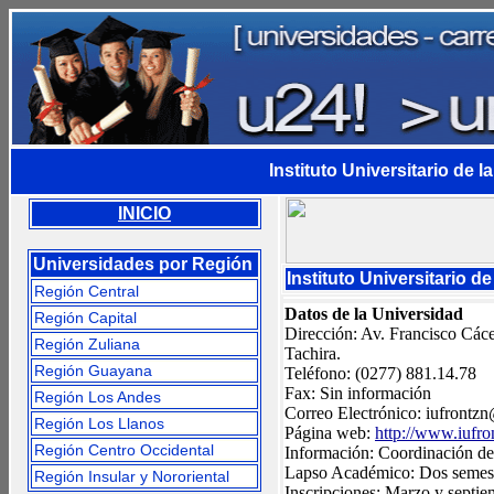
Instituto Universitario de 
INICIO
Universidades por Región
Instituto Universitario d
Región Central
Datos de la Universidad
Región Capital
Dirección: Av. Francisco Cáce
Región Zuliana
Tachira.
Región Guayana
Teléfono: (0277) 881.14.78
Fax: Sin información
Región Los Andes
Correo Electrónico:
iufrontzn
Región Los Llanos
Página web:
http://www.iufro
Región Centro Occidental
Información: Coordinación de 
Lapso Académico: Dos semestre
Región Insular y Nororiental
Inscripciones: Marzo y septie