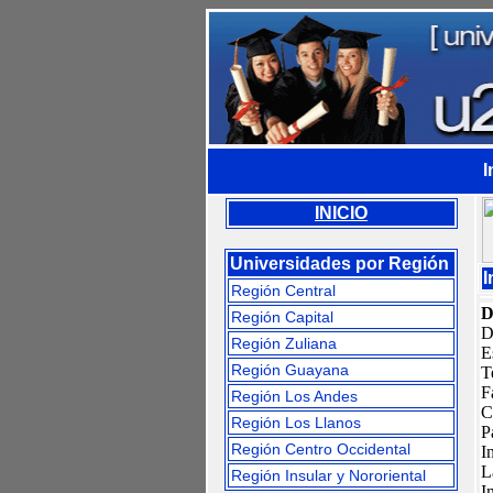
I
INICIO
Universidades por Región
I
Región Central
D
Región Capital
D
Región Zuliana
E
Región Guayana
T
F
Región Los Andes
C
Región Los Llanos
P
Región Centro Occidental
I
L
Región Insular y Nororiental
I