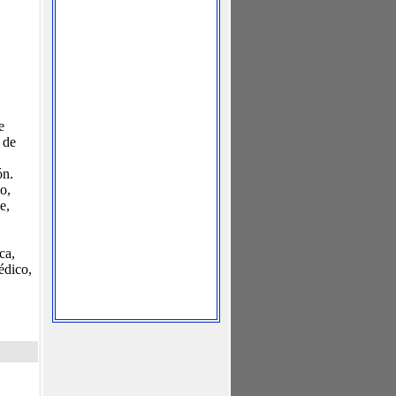
e
 de
ón.
o,
e,
ca,
médico,