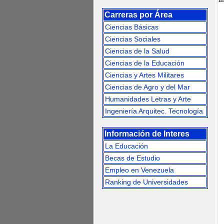
Carreras por Área
Ciencias Básicas
Ciencias Sociales
Ciencias de la Salud
Ciencias de la Educación
Ciencias y Artes Militares
Ciencias de Agro y del Mar
Humanidades Letras y Arte
Ingeniería Arquitec. Tecnología
Información de Interes
La Educación
Becas de Estudio
Empleo en Venezuela
Ranking de Universidades