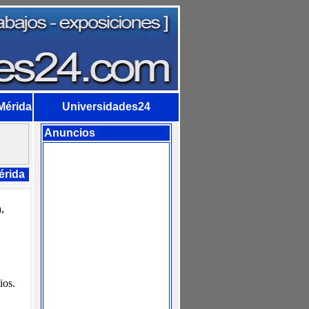
 Mérida
Universidades24
Anuncios
érida
,
ios.