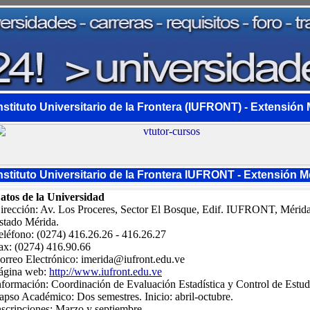
nstituto Universitario de la Frontera (IUFRONT) - Extensión
nstituto Universitario de la Frontera IUFRONT - Extensión M
atos de la Universidad
irección: Av. Los Proceres, Sector El Bosque, Edif. IUFRONT, Mérida
stado Mérida.
eléfono: (0274) 416.26.26 - 416.26.27
ax: (0274) 416.90.66
orreo Electrónico:
imerida@iufront.edu.ve
ágina web:
http://www.iufront.edu.ve
nformación: Coordinación de Evaluación Estadística y Control de Estud
apso Académico: Dos semestres. Inicio: abril-octubre.
nscripciones: Marzo y septiembre.